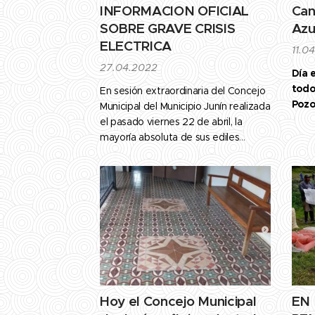
INFORMACION OFICIAL
Can
SOBRE GRAVE CRISIS
Azu
ELECTRICA
11.0
27.04.2022
Día 
todo
En sesión extraordinaria del Concejo
Pozo
Municipal del Municipio Junín realizada
el pasado viernes 22 de abril, la
mayoría absoluta de sus ediles
acordaron solicitarle a CORPOELEC
información oficial sobre la grave
problemática de la crisis eléctrica
que desde hace largo tiempo afecta
a esta importante comunidad
tachirense.
Hoy el Concejo Municipal
EN