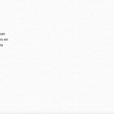
 han
es en
ra
e
eden