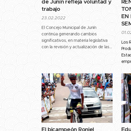
de Junín refleja voluntad y
REN
trabajo
TO
EN
23.02.2022
SEM
El Concejo Municipal de Junín
01.0
continúa generando cambios
significativos, en materia legislativa
Los 
con la revisión y actualización de las
Prod
ordenanzas municipales.
Esta
Así como, de la restauración de sus
empr
instalaciones, las cuales se
de pa
encontraron en un estado de
fitos
abandono y descuido por parte de la
proye
administración anterior.
dirig
Con la iniciativa de velar y...
Villa
acom
espec
El bicampeón Roniel
Edu