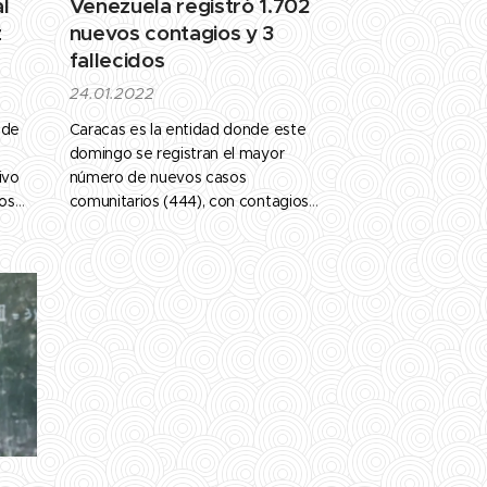
l
Venezuela registró 1.702
z
nuevos contagios y 3
fallecidos
24.01.2022
 de
Caracas es la entidad donde este
domingo se registran el mayor
ivo
número de nuevos casos
os
comunitarios (444), con contagios
5
activos en sus 22 parroquias