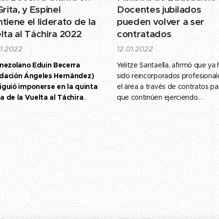
rita, y Espinel
Docentes jubilados
tiene el liderato de la
pueden volver a ser
lta al Táchira 2022
contratados
1.2022
12.01.2022
enezolano Eduin Becerra
Yelitze Santaella, afirmó que ya
dación Ángeles Hernández)
sido reincorporados profesional
iguió imponerse en la quinta
el área a través de contratos pa
a de la Vuelta al Táchira
que continúen ejerciendo.
con final en la Grita.
La ministra de Educación, Yelitz
Santaella, informó que todos
aquellos docentes jubilados pu
ser reincorporados a través de
contrataciones.