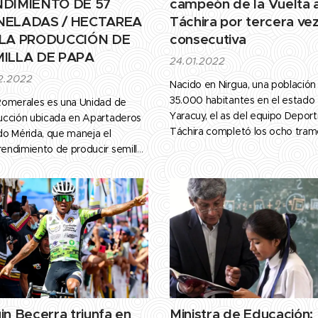
DIMIENTO DE 57
campeón de la Vuelta a
NELADAS / HECTAREA
Táchira por tercera ve
 LA PRODUCCIÓN DE
consecutiva
ILLA DE PAPA
24.01.2022
2.2022
Nacido en Nirgua, una población
35.000 habitantes en el estado
Romerales es una Unidad de
Yaracuy, el as del equipo Deport
ucción ubicada en Apartaderos
Táchira completó los ocho tram
do Mérida, que maneja el
del evento con crono total de 2
endimiento de producir semillas
horas, 5 minutos y 15 segundos
pa con alta calidad genética y
anitaria. Cabe destacar que este
cto se inició en el 2018 y es
ido por el licenciado Tulio
rreal, cuenta con el
pañamiento de profesionales
ialistas en el...
in Becerra triunfa en
Ministra de Educación: