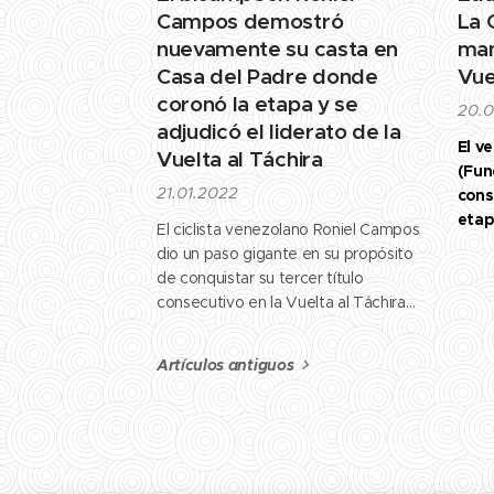
Campos demostró
La G
nuevamente su casta en
man
Casa del Padre donde
Vue
coronó la etapa y se
20.0
adjudicó el liderato de la
El v
Vuelta al Táchira
(Fun
21.01.2022
cons
etap
El ciclista venezolano Roniel Campos
2022 
dio un paso gigante en su propósito
de conquistar su tercer título
consecutivo en la Vuelta al Táchira
en bicicleta, después de hacer suya
la sexta etapa, con una categórica
Artículos antiguos
exhibición de fuerza en el ascenso a
Casa del Padre, y adueñarse del
liderato en la clasificación general, a
falta de dos jornadas para el...