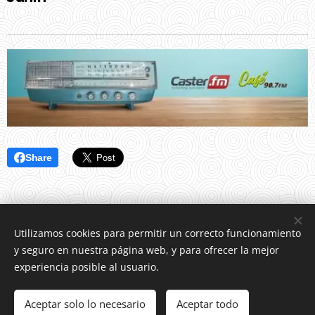
Share
Utilizamos cookies para permitir un correcto funcionamiento
y seguro en nuestra página web, y para ofrecer la mejor
experiencia posible al usuario.
© 2021 Estación de Radio, Rubio, Estado Táchira, Venezuela
Aceptar solo lo necesario
Aceptar todo
Creado con
Webnode
Cookies
Comenzar
¡Crea tu página web gratis!