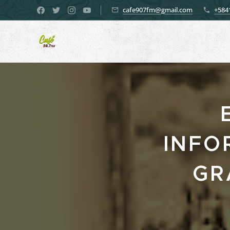
cafe907fm@gmail.com
+584
INFO
GR