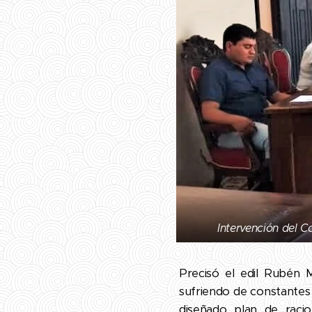
Intervención del C
Precisó el edil Rubén M
sufriendo de constantes 
diseñado plan de raci